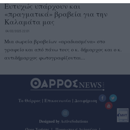
Ευτυχώς υπάρχουν και
«πραγματικά» βραβεία για την
Καλαμάτα μας
04/02/2025 22:01
Μια σωρεία βραβείων «αραδιασμένα» στο
γραφείο και από πάνω τους ο κ. δήμαρχος και ο κ.
αντιδήμαρχος φωτογραφίζονται...
Το Θάρρος
|
Επικοινωνία
|
Διαφήμιση
Designed by
ActiveSolutions
Όροι Χρήσης
Προσωπικά Δεδομένα