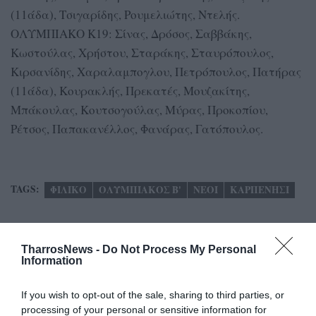
(11άδα), Τσιγαρίδης, Ρουμελιώτης, Ντελής.
ΟΛΥΜΠΙΑΚΟ Κ19: Σίνας, Δρόσος, Σαββάκης,
Κωστούλας, Χρήστου, Σταράκης, Σταυρόπουλος,
Κιρσανίδης, Χαραλαμπογλου, Πετρόπουλος, Πατήρας
(11άδα), Κουρακλής, Πρεκατές, Μουζακίτης,
Μπάκουλας, Κουτσογούλας, Μύρας, Προκοπίου,
Ρέτσος, Παπακανέλλος, Φανάρας, Γατόπουλος.
TAGS:
ΦΙΛΙΚΟ
ΟΛΥΜΠΙΑΚΟΣ Β'
ΝΕΟΙ
ΚΑΡΠΕΝΗΣΙ
Facebook
Twitter
TharrosNews -
Do Not Process My Personal
Information
If you wish to opt-out of the sale, sharing to third parties, or
processing of your personal or sensitive information for