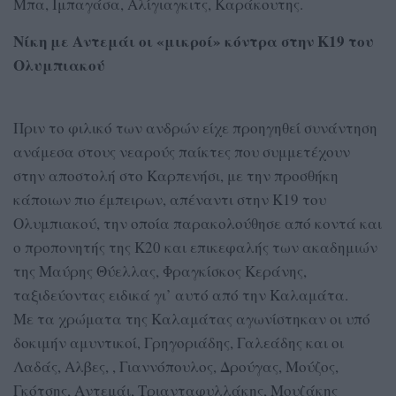
Μπα, Ιμπαγάσα, Αλίγιαγκιτς, Καράκουτης.
Νίκη με Αντεμάι οι «μικροί» κόντρα στην Κ19 του
Ολυμπιακού
Πριν το φιλικό των ανδρών είχε προηγηθεί συνάντηση
ανάμεσα στους νεαρούς παίκτες που συμμετέχουν
στην αποστολή στο Καρπενήσι, με την προσθήκη
κάποιων πιο έμπειρων, απέναντι στην Κ19 του
Ολυμπιακού, την οποία παρακολούθησε από κοντά και
ο προπονητής της Κ20 και επικεφαλής των ακαδημιών
της Μαύρης Θύελλας, Φραγκίσκος Κεράνης,
ταξιδεύοντας ειδικά γι’ αυτό από την Καλαμάτα.
Με τα χρώματα της Καλαμάτας αγωνίστηκαν οι υπό
δοκιμήν αμυντικοί, Γρηγοριάδης, Γαλεάδης και οι
Λαδάς, Αλβες, , Γιαννόπουλος, Δρούγας, Μούζος,
Γκότσης, Αντεμάι, Τριανταφυλλάκης, Μουζάκης