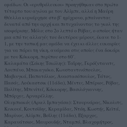
ομάδων. Οι «ερυθρόλευκοι» προηγήθηκαν στο πρώτο
τέταρτο του αγώνα με τον Αλίμπε, αλλά η Μαύρη
Θύελλα κυριάρχησε στο β’ ημίχρονο, μπαίνοντας
δυνατά από την αρχή και πετυχαίνοντας το γκολ της
ισοφάρισης. Μόλις στο 2ο λεπτό ο Ρόβας, ο οποίος ήταν
μια από τις αλλαγές του δευτέρου μέρους, έκανε το 1-
1, με την τοπική μας ομάδα να έχει κι άλλες ευκαιρίες
για να πάρει τη νίκη, ανάμεσα στις οποίες ένα δοκάρι
με τον Κόκκορη, περίπου στο 60’.
Καλαμάτα (Σάκης Τσιώλης): Ταΐρης, Γκρόζντανιτς,
Λουπάνο, Μπακαγιόκο, Κωνσταντινόπουλος,
Μαβινγκά, Παπατόλιος, Αναστασόπουλος, Τάτος,
Πασάς, Λούκαστσικ (11άδα), Μέντες, Μπέριος, Ρόβας,
Πολίτης, Μπενίτεζ, Κόκκορης, Βασιλόγιαννης,
Μπόρχες, Αρναρέλλης.
Ολυμπιακός (Αριελ Ιμπαγάσα): Στουρνάρας, Νίκολιτς,
Κινκουέ, Κουτσίδης, Κεραμίδας, Ντόη, Κωστής, Κεϊτά,
Μαρίνος, Αλίμπε, Βοΐλης (11άδα), Έξαρχος,
Καρανάτσιος, Μαυρουδής, Νταμπό, Βλαχομήτρος,