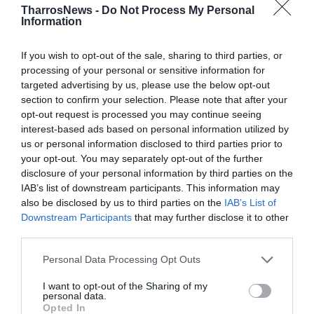
TharrosNews -
Do Not Process My Personal
Information
If you wish to opt-out of the sale, sharing to third parties, or
Ο Αντιπρόεδρος της Αυστραλιανής
processing of your personal or sensitive information for
targeted advertising by us, please use the below opt-out
Βουλής Steve Georganas μιλά στο
section to confirm your selection. Please note that after your
Θάρρος
opt-out request is processed you may continue seeing
interest-based ads based on personal information utilized by
02/01/2013 18:27
us or personal information disclosed to third parties prior to
Ο Αυστραλός πολιτικός, με ρίζες από την
your opt-out. You may separately opt-out of the further
disclosure of your personal information by third parties on the
Καλαμάτα, μιλά για την Ελλάδα της κρίσης,
IAB’s list of downstream participants. This information may
προτείνει λύσεις για το...
also be disclosed by us to third parties on the
IAB’s List of
Downstream Participants
that may further disclose it to other
third parties.
Personal Data Processing Opt Outs
I want to opt-out of the Sharing of my
personal data.
Opted In