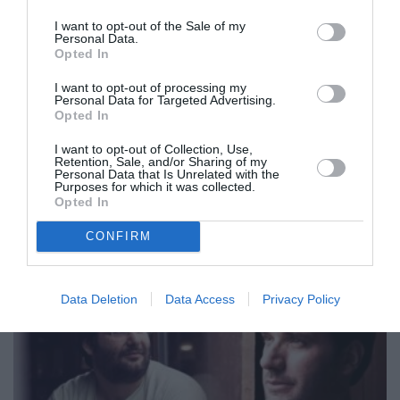
I want to opt-out of the Sale of my
Personal Data.
Opted In
I want to opt-out of processing my
Personal Data for Targeted Advertising.
Opted In
Συνέντευξη της «Nalyssa Green»
I want to opt-out of Collection, Use,
Retention, Sale, and/or Sharing of my
18/12/2012 13:39
Personal Data that Is Unrelated with the
Purposes for which it was collected.
Με τον καλύτερο τρόπο αυτοσυστήθηκε στο
Opted In
μουσικό κοινό της Καλαμάτας την Κυριακή(16/12)
CONFIRM
το βράδυ η «Nalyssa Green» ...
Data Deletion
Data Access
Privacy Policy