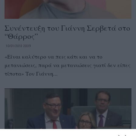
Συνέντευξη του Γιάννη Σερβετά στο
“Θάρρος”
10/01/2013 20:39
«Είναι καλύτερο να πεις κάτι και να το
μετανιώσεις, παρά να μετανιώσεις γιατί δεν είπες
τίποτα» Τον Γιάννη...