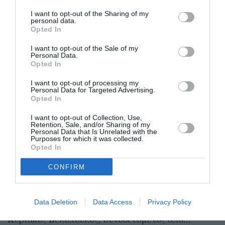
I want to opt-out of the Sharing of my
personal data.
Opted In
I want to opt-out of the Sale of my
Personal Data.
Opted In
I want to opt-out of processing my
Personal Data for Targeted Advertising.
Opted In
I want to opt-out of Collection, Use,
Retention, Sale, and/or Sharing of my
Personal Data that Is Unrelated with the
Purposes for which it was collected.
Στη Μεσσηνία αύριο ο Κυριάκος
Opted In
Βελόπουλος
CONFIRM
28/06/2022 18:45
Το Νομό Μεσσηνίας θα επισκεφθεί αύριο Τετάρτη,
Data Deletion
Data Access
Privacy Policy
29 Ιουνίου, ο πρόεδρος της Ελληνικής Λύσης,
Κυριάκος Βελόπουλος, συνοδευόμενος από...