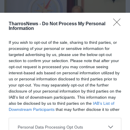
TharrosNews -
Do Not Process My Personal
Information
If you wish to opt-out of the sale, sharing to third parties, or
processing of your personal or sensitive information for
targeted advertising by us, please use the below opt-out
section to confirm your selection. Please note that after your
opt-out request is processed you may continue seeing
Κυριάκος Βελόπουλος: «Η Μεσσηνία
interest-based ads based on personal information utilized by
είναι από τους πλέον αδικημένους
us or personal information disclosed to third parties prior to
νομούς»
your opt-out. You may separately opt-out of the further
disclosure of your personal information by third parties on the
30/06/2022 09:37
IAB’s list of downstream participants. This information may
also be disclosed by us to third parties on the
IAB’s List of
Έγκλημα της κυβέρνησης το Turkaegean Ο πρόεδρος
Downstream Participants
that may further disclose it to other
της Ελληνικής Λύσης, Κυριάκος Βελόπουλος μαζί
third parties.
με στελέχη του κόμματός του...
Personal Data Processing Opt Outs