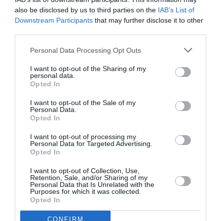
also be disclosed by us to third parties on the
IAB’s List of
Μόνο χαμόγελα άφησε πίσω του το
Downstream Participants
that may further disclose it to other
third parties.
2012 για το Blueline
Personal Data Processing Opt Outs
18/01/2013 12:41
Το 2012 έφυγε αφήνοντας μόνο χαμόγελα στα
I want to opt-out of the Sharing of my
personal data.
μέλη και τους φίλους τηςΚαλαματιανής ομάδας
Opted In
Blueline του Αίολου Καλαμάτας, που...
I want to opt-out of the Sale of my
Personal Data.
Opted In
Ποια χαμόγελα… Το μυαλό όλων
I want to opt-out of processing my
στον Πασά
Personal Data for Targeted Advertising.
Opted In
18/01/2013 12:25
I want to opt-out of Collection, Use,
Τα χαμόγελα του τεχνικού τιμ, κυρίως, αλλά των
Retention, Sale, and/or Sharing of my
Personal Data that Is Unrelated with the
δύο μελών της διοίκησης που βρέθηκαν στην
Purposes for which it was collected.
Opted In
Κρήτη, ίσως και...
CONFIRM