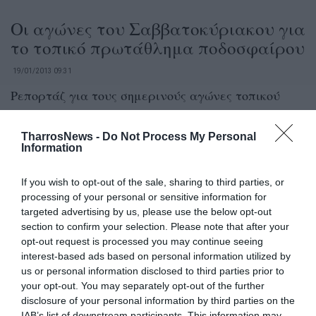
Οι αγώνες του Σαββατοκύριακου για
το τοπικό πρωτάθλημα ποδοσφαίρου
19/01/2013 09:31
Ρεπορτάζ για τους σημερινούς αγώνες τοπικού
ποδοσφαίρου και οι διαιτητές που σφυρίζουν τα
παιχνίδια.Α΄ ΤΟΠΙΚΗEνδιαφέροντα ματς και σε...
TharrosNews -
Do Not Process My Personal
Information
Πέρασε από τη Βουλή το νομοσχέδιο
If you wish to opt-out of the sale, sharing to third parties, or
για τις αλλαγές – αναδιάρθρωση
processing of your personal or sensitive information for
των εθνικών κατηγοριών
targeted advertising by us, please use the below opt-out
section to confirm your selection. Please note that after your
opt-out request is processed you may continue seeing
18/01/2013 17:27
interest-based ads based on personal information utilized by
Εντελώς διαφορετική θα είναι η διεξαγωγή των
us or personal information disclosed to third parties prior to
πρωταθλημάτων Β΄ και Γ΄ Εθνικής από την
your opt-out. You may separately opt-out of the further
disclosure of your personal information by third parties on the
επόμενη σεζόν μετά την...
IAB’s list of downstream participants. This information may