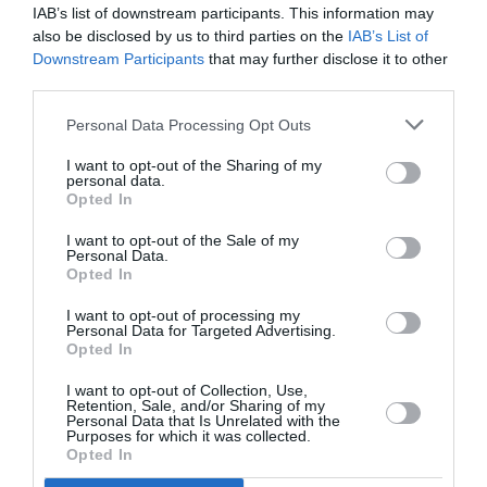
Παναρκαδικό . Τα γκολ που...
IAB’s list of downstream participants. This information may
also be disclosed by us to third parties on the
IAB’s List of
Downstream Participants
that may further disclose it to other
Όμιλος Αντισφαίρισης Μεσσήνης. Ο
third parties.
Δήμαρχος βρήκε το φλουρί και
Personal Data Processing Opt Outs
έκανε δώρο το 3ο γήπεδο τένις!
I want to opt-out of the Sharing of my
13/01/2013 20:17
personal data.
Opted In
Κατάμεστη από τα μέλη και τους φίλους του ΟΑ
Μεσσήνης ήταν χθες το απόγευμα η αίθουσα
I want to opt-out of the Sale of my
Personal Data.
Κουζής του...
Opted In
I want to opt-out of processing my
Personal Data for Targeted Advertising.
Χαμόγελα και αισιοδοξία στην κοπή
Opted In
της πρωτοχρονιάτικης πίτας της
I want to opt-out of Collection, Use,
Ακαδημίας
Retention, Sale, and/or Sharing of my
Personal Data that Is Unrelated with the
Purposes for which it was collected.
13/01/2013 19:34
Opted In
Σε ζεστό και ευχάριστο κλίμα πραγματοποιήθηκε