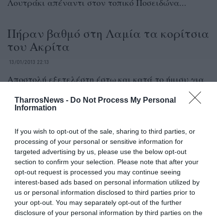
Λουτράκι απέναντι στον τοπικό Ποσειδώνα...
Πήραν βαθμό στη Λαμία τα κορίτσια
του Ακρίτα
13/01/2013 22:13
Αποστολή εξετελέστη έστω και κατά το ήμισυ για
τον Ακρίτα που εξασφάλισε στη Λαμία τον βαθμό
TharrosNews -
Do Not Process My Personal
του 3-2,...
Information
If you wish to opt-out of the sale, sharing to third parties, or
Μεγάλο διπλό της Εράνης στην
processing of your personal or sensitive information for
Τρίπολη – Ήττα για Πάμισο και
targeted advertising by us, please use the below opt-out
Μελιγαλά
section to confirm your selection. Please note that after your
opt-out request is processed you may continue seeing
13/01/2013 20:25
interest-based ads based on personal information utilized by
us or personal information disclosed to third parties prior to
Μεγάλη νίκη πέτυχε η ομάδα των Φιλιατρών
your opt-out. You may separately opt-out of the further
μέσα στην Τρίπολη απέναντι στον ιστορικό
disclosure of your personal information by third parties on the