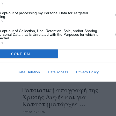
In
ειρηνική πορεία...
to opt-out of processing my Personal Data for Targeted
ing.
Η θέση της Χρυσής Αυγής για
In
τα προχθεσινά γεγονότα:
o opt-out of Collection, Use, Retention, Sale, and/or Sharing
«Νιώθουμε απόλυτα
ersonal Data that Is Unrelated with the Purposes for which it
lected.
δικαιωμένοι…»
In
08/12/2012 00:50
CONFIRM
Εις ό,τι αφορά τα γεγονότα της 6ης
Δεκεμβρίου 2012, στην οδό Αριστομένους,
Data Deletion
Data Access
Privacy Policy
έχουμε να πούμε τα εξής:1) Νιώθουμε...
Ρατσιστική απογραφή της
Χρυσής Αυγής και για
Καταστηματάρχες …
07/12/2012 01:26