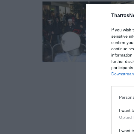
TharrosN
If you wish 
sensitive in
confirm you
continue se
information 
further disc
participants
Downstream 
Persona
I want t
Opted 
I want t