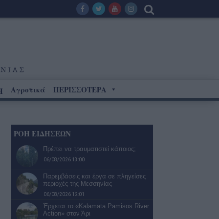
Αγροτικά
ΠΕΡΙΣΣΟΤΕΡΑ
Η
ΡΟΗ ΕΙΔΗΣΕΩΝ
Πρέπει να τραυματιστεί κάποιος;
06/08/2026 13:00
Παρεμβάσεις και έργα σε πληγείσες
περιοχές της Μεσσηνίας
06/08/2026 12:01
Έρχεται το «Kalamata Pamisos River
Action» στον Άρι