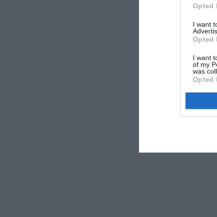
Opted 
I want 
Advertis
Opted 
I want t
of my P
was col
Opted 