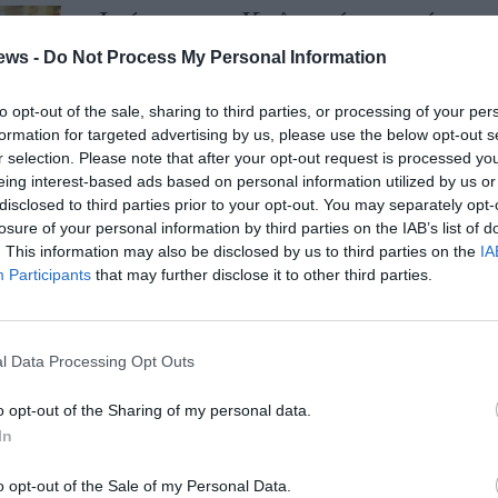
Φρίκη στην Καλαμάτα από το
«ΕΣΑ, SS, Ανθρωπιστές»
ews -
Do Not Process My Personal Information
08/12/2012 11:49
to opt-out of the sale, sharing to third parties, or processing of your per
Παρά την τρομοκρατία που άσκησε τις
formation for targeted advertising by us, please use the below opt-out s
τελευταίες ημέρες η Χρυσή Αυγή,
r selection. Please note that after your opt-out request is processed y
eing interest-based ads based on personal information utilized by us or
μοιράζοντας φυλλάδια στα καταστήματα
disclosed to third parties prior to your opt-out. You may separately opt-
του κέντρου της...
losure of your personal information by third parties on the IAB’s list of
. This information may also be disclosed by us to third parties on the
IA
Participants
that may further disclose it to other third parties.
Αντιφασιστική κίνηση
Καλαμάτας: «Έπεσαν οι
μάσκες…»
l Data Processing Opt Outs
08/12/2012 00:57
o opt-out of the Sharing of my personal data.
Με δυναμική αντιφασιστική συγκέντρωση
In
και πορεία τιμήθηκε στις 6 Δεκεμβρίου η
μνήμη του Αλέξη Γρηγορόπουλου. Η
o opt-out of the Sale of my Personal Data.