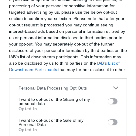
σχολιάζει σε ανακοίνωσή της η προϊσταμένη...
processing of your personal or sensitive information for
targeted advertising by us, please use the below opt-out
section to confirm your selection. Please note that after your
opt-out request is processed you may continue seeing
interest-based ads based on personal information utilized by
us or personal information disclosed to third parties prior to
your opt-out. You may separately opt-out of the further
disclosure of your personal information by third parties on the
IAB’s list of downstream participants. This information may
also be disclosed by us to third parties on the
IAB’s List of
Downstream Participants
that may further disclose it to other
third parties.
Personal Data Processing Opt Outs
Υποβάθμιση σχολείων:
I want to opt-out of the Sharing of my
personal data.
Κλιμακώνουν τις κινητοποιήσεις οι
Opted In
γονείς
I want to opt-out of the Sale of my
Personal Data.
02/10/2021 18:52
Opted In
Ζητούν την παραίτηση της διευθύντριας