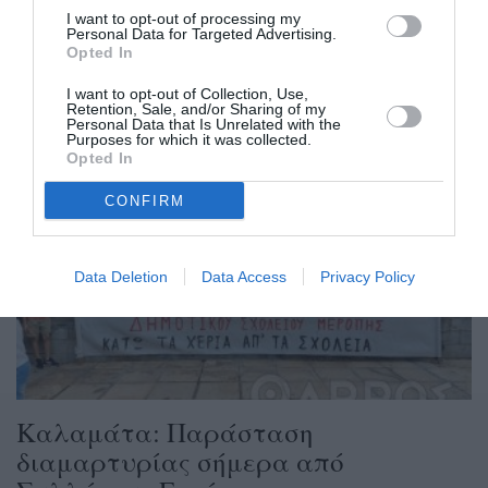
I want to opt-out of processing my
Πρωτοβάθμιας Εκπαίδευσης Για τρίτη φορά
Personal Data for Targeted Advertising.
Opted In
συγκεντρώθηκαν χθες στο Διοικητήριο της
Καλαμάτας γονείς, μαθητές,...
I want to opt-out of Collection, Use,
Retention, Sale, and/or Sharing of my
Personal Data that Is Unrelated with the
Purposes for which it was collected.
Opted In
CONFIRM
Data Deletion
Data Access
Privacy Policy
Καλαμάτα: Παράσταση
διαμαρτυρίας σήμερα από