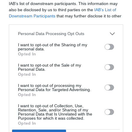
Αρχαιοτήτων Μεσσηνίας...
IAB’s list of downstream participants. This information may
also be disclosed by us to third parties on the
IAB’s List of
Downstream Participants
that may further disclose it to other
third parties.
Personal Data Processing Opt Outs
I want to opt-out of the Sharing of my
personal data.
Opted In
I want to opt-out of the Sale of my
Personal Data.
Opted In
I want to opt-out of processing my
Personal Data for Targeted Advertising.
Νέα διάσταση στα αρχαία της
Opted In
Υπαπαντής μετά την παρέμβαση
I want to opt-out of Collection, Use,
Μηλίτση στο Δημοτικό Συμβούλιο
Retention, Sale, and/or Sharing of my
Personal Data that Is Unrelated with the
Purposes for which it was collected.
16/09/2020 18:25
Opted In
Το πρόσωπο που κυριάρχησε στην προχθεσινή