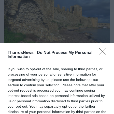
TharrosNews -
Do Not Process My Personal
Information
Νέα κατάρρευση τμημάτων
τοιχοποιίας στο Κάστρο της
If you wish to opt-out of the sale, sharing to third parties, or
Μεθώνης
processing of your personal or sensitive information for
targeted advertising by us, please use the below opt-out
section to confirm your selection. Please note that after your
11/12/2020 08:45
opt-out request is processed you may continue seeing
Νέα κατάρρευση τμημάτων τοιχοποιίας σε
interest-based ads based on personal information utilized by
μεταπύργιο διάστημα του ανατολικού τείχους του
us or personal information disclosed to third parties prior to
your opt-out. You may separately opt-out of the further
Κάστρου Μεθώνης διαπιστώνει η Εφορεία
disclosure of your personal information by third parties on the