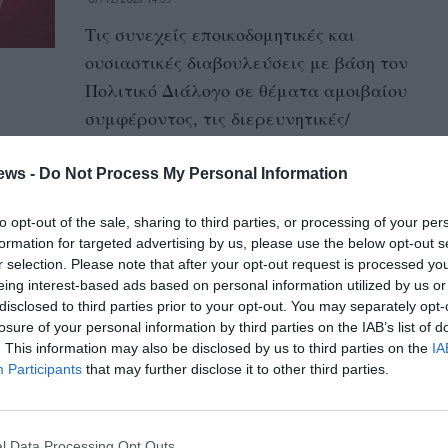
Τις συνεχείς εποικοδομητικές και
ουσιαστικές διαβουλεύσεις με βάση τον
Πολιτικό Διάλογο σε θέματα αμοιβαίου
συμφέροντος, τις διερευνητικές/
Διαβουλευτικές...
ews -
Do Not Process My Personal Information
Εν αναμονή της 7ης Δεκεμβρίου
to opt-out of the sale, sharing to third parties, or processing of your per
formation for targeted advertising by us, please use the below opt-out s
05/12/2023 09:29
r selection. Please note that after your opt-out request is processed y
Αντίστροφα μετρά ο χρόνος για τη
eing interest-based ads based on personal information utilized by us or
συνάντηση ανάμεσα στον Έλληνα
disclosed to third parties prior to your opt-out. You may separately opt-
losure of your personal information by third parties on the IAB’s list of
πρωθυπουργό Κυριάκο Μητσοτάκη και τον
. This information may also be disclosed by us to third parties on the
IA
πρόεδρο της Τουρκίας...
Participants
that may further disclose it to other third parties.
Μητσοτάκης: Κάνουμε μια
l Data Processing Opt Outs