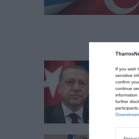
TharrosN
If you wish 
sensitive in
confirm you
continue se
information 
further disc
participants
Downstream 
Persona