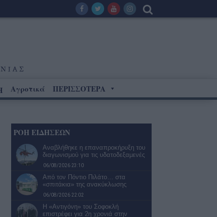
Αγροτικά
ΠΕΡΙΣΣΟΤΕΡΑ
Η
ΡΟΗ ΕΙΔΗΣΕΩΝ
Αναβλήθηκε η επαναπροκήρυξη του
διαγωνισμού για τις υδατοδεξαμενές
06/08/2026 23:10
Από τον Πόντιο Πιλάτο… στα
«σπιτάκια» της ανακύκλωσης
06/08/2026 22:02
Η «Αντιγόνη» του Σοφοκλή
επιστρέφει για 2η χρονιά στην