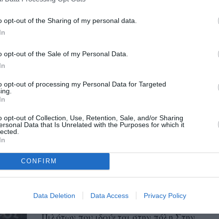
συγκρατημένη νέα αρχή με την
o opt-out of the Sharing of my personal data.
Τουρκία
In
12/07/2023 19:09
o opt-out of the Sale of my Personal Data.
Ο πρωθυπουργός Κυριάκος Μητσοτάκης, σε
In
δηλώσεις του σε δημοσιογράφους από το
to opt-out of processing my Personal Data for Targeted
Βίλνιους, μίλησε για τη συνάντηση που
ing.
είχε...
In
o opt-out of Collection, Use, Retention, Sale, and/or Sharing
ersonal Data that Is Unrelated with the Purposes for which it
Αλ. Στεφανής: Η Καλαμάτα θα
lected.
έχει κυρίαρχο λόγο στην
In
αεροπορική εκπαίδευση της
CONFIRM
χώρας και όχι μόνο
05/04/2023 18:54
Data Deletion
Data Access
Privacy Policy
Mέσω του Διεθνούς Κέντρου Εκπαίδευσης
Πιλότων που ιδρύεται στην πόλη Στην