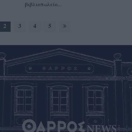
βιβλιοπωλείο...
2
3
4
5