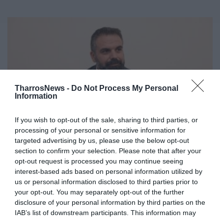
TharrosNews -
Do Not Process My Personal
Information
If you wish to opt-out of the sale, sharing to third parties, or
processing of your personal or sensitive information for
targeted advertising by us, please use the below opt-out
Νίκος Κουτουμάνος: «Τατούλης και
section to confirm your selection. Please note that after your
Πτωχός υπηρετούν το ίδιο…
opt-out request is processed you may continue seeing
σύστημα»
interest-based ads based on personal information utilized by
us or personal information disclosed to third parties prior to
11/10/2023 11:03
your opt-out. You may separately opt-out of the further
disclosure of your personal information by third parties on the
Με αφορμή το κάλεσμα Τατούλη για το δεύτερο
IAB’s list of downstream participants. This information may