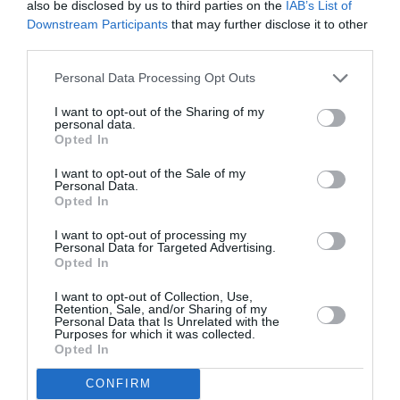
γύρο των περιφερειακών εκλογών o επικεφαλής
also be disclosed by us to third parties on the
IAB’s List of
της Λαϊκής Συσπείρωσης Πελοποννήσου,...
Downstream Participants
that may further disclose it to other
third parties.
Personal Data Processing Opt Outs
I want to opt-out of the Sharing of my
personal data.
Opted In
I want to opt-out of the Sale of my
Personal Data.
Opted In
I want to opt-out of processing my
Personal Data for Targeted Advertising.
Opted In
I want to opt-out of Collection, Use,
Περιοδεία Νίκου Κουτουμάνου στο
Retention, Sale, and/or Sharing of my
Personal Data that Is Unrelated with the
Δικαστικό Μέγαρο Καλαμάτας
Purposes for which it was collected.
Opted In
07/09/2023 19:17
CONFIRM
Περιοδεία στο Δικαστικό Μέγαρο Καλαμάτας