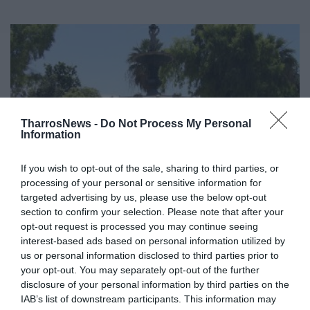
TharrosNews -
Do Not Process My Personal
Information
If you wish to opt-out of the sale, sharing to third parties, or
processing of your personal or sensitive information for
targeted advertising by us, please use the below opt-out
Γκούνης – Μπούζα – Νικολάκου για
section to confirm your selection. Please note that after your
πλατεία Φιλιατρών
opt-out request is processed you may continue seeing
interest-based ads based on personal information utilized by
21/10/2021 19:12
us or personal information disclosed to third parties prior to
your opt-out. You may separately opt-out of the further
Όχι σε λογικές επιβολής αποφάσεων για
disclosure of your personal information by third parties on the
αναπλάσεις που δεν έχουν γίνει αποδεκτές από
IAB’s list of downstream participants. This information may