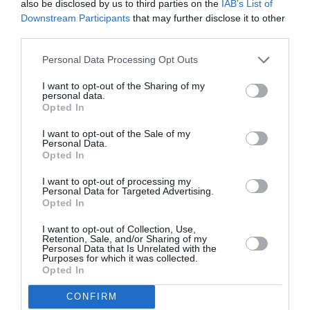
την κοινωνία Στο θέμα που...
also be disclosed by us to third parties on the
IAB’s List of
Downstream Participants
that may further disclose it to other
third parties.
Personal Data Processing Opt Outs
I want to opt-out of the Sharing of my
personal data.
Opted In
I want to opt-out of the Sale of my
Personal Data.
Opted In
I want to opt-out of processing my
Personal Data for Targeted Advertising.
Opted In
Πλατεία Φιλιατρών: Αντίθετο το
I want to opt-out of Collection, Use,
Περιφερειακό Συμβούλιο με την
Retention, Sale, and/or Sharing of my
Personal Data that Is Unrelated with the
ανάπλαση
Purposes for which it was collected.
Opted In
20/10/2021 10:30
CONFIRM
«Το Περιφερειακό Συμβούλιο είναι αντίθετο και