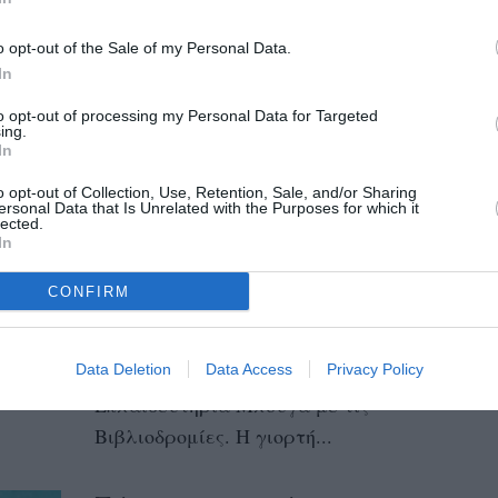
πραγματοποιήθηκαν οι βραβεύσεις από τη
γιορτή Βιβλιοδρομίας των Εκπαιδευτηρίων
o opt-out of the Sale of my Personal Data.
In
Μπουγά με θέμα...
to opt-out of processing my Personal Data for Targeted
ing.
«Βιβλιοδρομίες»
In
Εκπαιδευτηρίων Μπουγά: «Μ’
o opt-out of Collection, Use, Retention, Sale, and/or Sharing
ένα βιβλίο στον κόσμο
ersonal Data that Is Unrelated with the Purposes for which it
lected.
ταξιδεύω» για την Παγκόσμια
In
Ημέρα Παιδικού Βιβλίου
CONFIRM
05/04/2023 13:02
Την Παγκόσμια Ημέρα Παιδικού Βιβλίου
Data Deletion
εόρτασαν για ακόμη μια χρονιά στα
Data Access
Privacy Policy
Εκπαιδευτήρια Μπουγά με τις
Βιβλιοδρομίες. Η γιορτή...