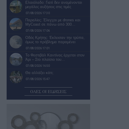
Ελαιόλαδο: Γιατί δεν αναμένονται
μεγάλες αυξήσεις στις τιμές
07/08/2026 17:30
Παραλίες: Έλεγχοι με drones και
MyCoast σε πάνω από 300…
07/08/2026 17:06
Οδός Κρήτης: Έκλεισαν την τρύπα,
όμως το πρόβλημα παραμένει
07/08/2026 17:01
Το Φεστιβάλ Καντίνας έρχεται στον
Άρι – Στο πλαίσιο του…
07/08/2026 16:50
Θα αλλάξει κάτι;
07/08/2026 15:47
Το Δημοτικό Κατάστημα
ΟΛΕΣ ΟΙ ΕΙΔΗΣΕΙΣ
Ασπροχώματος
07/08/2026 15:15
Ολική καταστροφή μονοκατοικίας στη
Μ. Αλεξάνδρου από φωτιά
07/08/2026 13:24