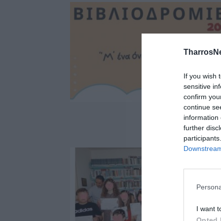
TharrosN
If you wish 
sensitive in
confirm you
continue se
information 
further disc
participants
Downstream 
Persona
I want t
Opted 