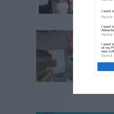
I want t
Opted 
I want 
Advertis
Opted 
I want t
of my P
was col
Opted 