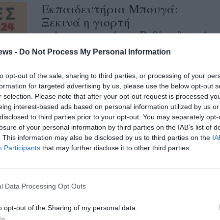
Εκπαιδευτήρια Μπουγά:
Ξεκινά η γιορτή
φιλαναγνωσίας «Βιβλιοδρομίες
2024»
ews -
Do Not Process My Personal Information
23/01/2024 18:26
to opt-out of the sale, sharing to third parties, or processing of your per
Η γιορτή φιλαναγνωσίας Βιβλιοδρομίες
formation for targeted advertising by us, please use the below opt-out s
2024, με τίτλο «Μ’ ένα όνειρο κι ένα
r selection. Please note that after your opt-out request is processed y
eing interest-based ads based on personal information utilized by us or
βιβλίο», ξεκινά στα Εκπαιδευτήρια
disclosed to third parties prior to your opt-out. You may separately opt-
Μπουγά, δίνοντας...
losure of your personal information by third parties on the IAB’s list of
. This information may also be disclosed by us to third parties on the
IA
Participants
that may further disclose it to other third parties.
Εκπαιδευτήρια Μπουγά:
Βραβεύσεις από τη γιορτή
Βιβλιοδρομίας
l Data Processing Opt Outs
01/06/2023 17:37
o opt-out of the Sharing of my personal data.
Σε ένα χώρο γεμάτο αρώματα βιβλίων
In