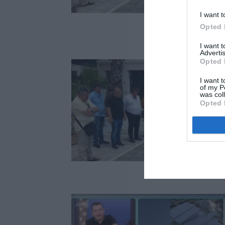
I want t
Opted 
I want 
Advertis
Opted 
I want t
of my P
was col
Opted 