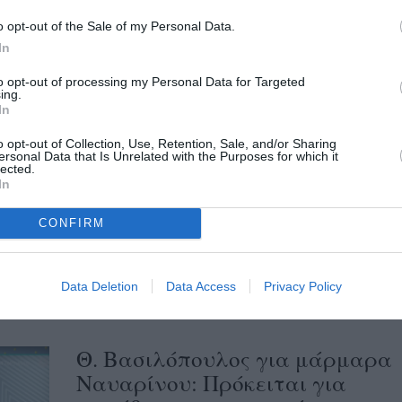
χρησιμοποιούνται από τον εργολάβο για
o opt-out of the Sale of my Personal Data.
την ανάπλαση της οδού Ναυαρίνου (στο
In
τμήμα...
to opt-out of processing my Personal Data for Targeted
ing.
In
Ανάπλαση Ναυαρίνου: Παύση
εργασιών μέχρι να
o opt-out of Collection, Use, Retention, Sale, and/or Sharing
ersonal Data that Is Unrelated with the Purposes for which it
ολοκληρωθεί ο έλεγχος
lected.
In
12/06/2023 15:32
CONFIRM
Αυτοψία του Θανάση Βασιλόπουλου στο
σημείο και δειγματοληπτικό σπάσιμο
μαρμάρων Το μεσημέρι της Δευτέρας στην
Data Deletion
Data Access
Privacy Policy
οδό Ναυαρίνου βρέθηκε...
Θ. Βασιλόπουλος για μάρμαρα
Ναυαρίνου: Πρόκειται για