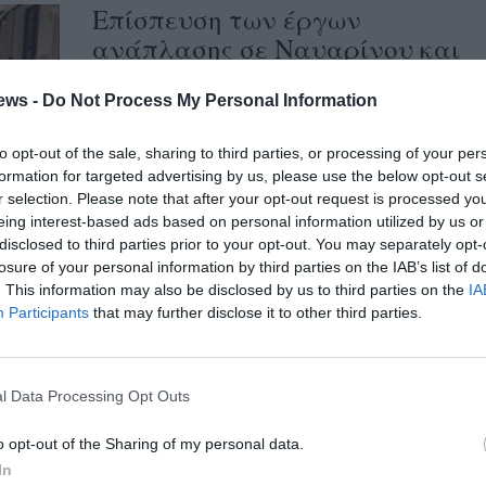
Επίσπευση των έργων
ανάπλασης σε Ναυαρίνου και
23ης Μαρτίου ζητούν οι
καταστηματάρχες εστίασης
ews -
Do Not Process My Personal Information
14/06/2023 21:00
to opt-out of the sale, sharing to third parties, or processing of your per
formation for targeted advertising by us, please use the below opt-out s
Τις θέσεις τους για τα δύο μεγάλα έργα
r selection. Please note that after your opt-out request is processed y
ανάπλασης που βρίσκονται σε εξέλιξη στην
eing interest-based ads based on personal information utilized by us or
Καλαμάτα, αυτό στην οδό...
disclosed to third parties prior to your opt-out. You may separately opt-
losure of your personal information by third parties on the IAB’s list of
. This information may also be disclosed by us to third parties on the
IA
Ανάπλαση Ναυαρίνου:
Participants
that may further disclose it to other third parties.
“Κουρνιαχτός” εντυπώσεων
και δηλώσεων χωρίς
αντίκρισμα
l Data Processing Opt Outs
13/06/2023 21:01
o opt-out of the Sharing of my personal data.
Το ζήτημα με τα υλικά που
In