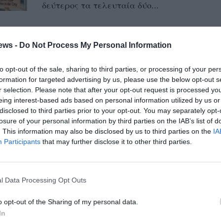
δεύτερος τα τελευταία δύο...
Μέτρα για μείωση του
ews -
Do Not Process My Personal Information
ενεργειακού κόστους των
ελαιοτριβείων ζητά ο
to opt-out of the sale, sharing to third parties, or processing of your per
περιφερειάρχης Πελοποννήσου
formation for targeted advertising by us, please use the below opt-out s
r selection. Please note that after your opt-out request is processed y
21/10/2022 17:00
eing interest-based ads based on personal information utilized by us or
«Την άμεση λήψη μέτρων εκ μέρους της
disclosed to third parties prior to your opt-out. You may separately opt-
losure of your personal information by third parties on the IAB’s list of
Πολιτείας για τη μείωση του ενεργειακού
. This information may also be disclosed by us to third parties on the
IA
κόστους των ελαιοτριβείων και την...
Participants
that may further disclose it to other third parties.
Ένα ευρώ κατά κεφαλή
επιπλέον χρέωση από αλυσίδα
l Data Processing Opt Outs
εστιατορίων για να πληρωθούν
o opt-out of the Sharing of my personal data.
οι λογαριασμοί ενέργειας
In