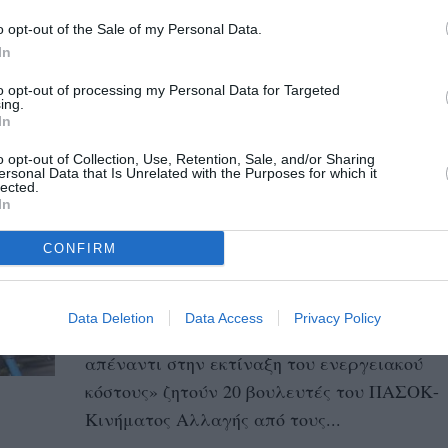
20/10/2022 20:30
o opt-out of the Sale of my Personal Data.
Ένας Βέλγος ιδιοκτήτης αλυσίδας
In
εστιατορίων ζητά από τους πελάτες να
to opt-out of processing my Personal Data for Targeted
πληρώσουν 1 ευρώ κατά κεφαλή για το
ing.
αυξανόμενο...
In
o opt-out of Collection, Use, Retention, Sale, and/or Sharing
ersonal Data that Is Unrelated with the Purposes for which it
Βουλευτές ΠΑΣΟΚ-ΚΙΝΑΛ:
lected.
In
Ζητούν μέτρα στήριξης των
ελαιοτριβείων λόγω εκτίναξης
CONFIRM
του ενεργειακού κόστους
18/10/2022 22:01
Data Deletion
Data Access
Privacy Policy
«Μέτρα στήριξης των ελαιοτριβείων
απέναντι στην εκτίναξη του ενεργειακού
κόστους» ζητούν 20 βουλευτές του ΠΑΣΟΚ-
Κινήματος Αλλαγής από τους...