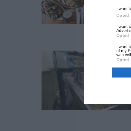
I want t
Opted 
I want 
Advertis
Opted 
I want t
of my P
was col
Opted 