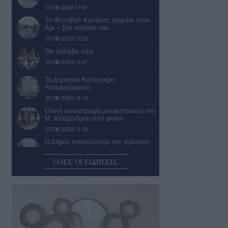
07/08/2026 17:01
Το Φεστιβάλ Καντίνας έρχεται στον
Άρι – Στο πλαίσιο του…
07/08/2026 16:50
Θα αλλάξει κάτι;
07/08/2026 15:47
Το Δημοτικό Κατάστημα
Ασπροχώματος
07/08/2026 15:15
Ολική καταστροφή μονοκατοικίας στη
Μ. Αλεξάνδρου από φωτιά
07/08/2026 13:24
Ο Δήμος εγκαταλείπει την πρόταση
για μεταφορά του Κέντρου
Συμβουλευτικής…
ΟΛΕΣ ΟΙ ΕΙΔΗΣΕΙΣ
07/08/2026 13:01
Απόψε οι Πυξ Λαξ επιστρέφουν στην
Καλαμάτα
07/08/2026 12:01