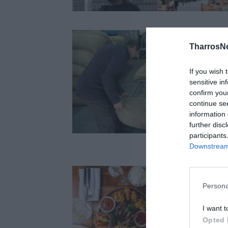
TharrosN
If you wish 
sensitive in
confirm you
continue se
information 
further disc
participants
Downstream 
Persona
I want t
Opted 