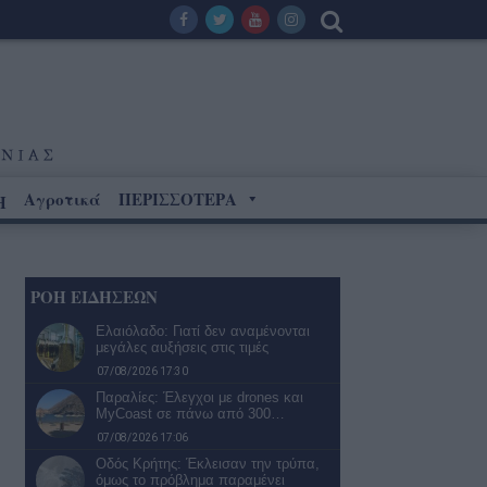
Αγροτικά
ΠΕΡΙΣΣΟΤΕΡΑ
Η
ΡΟΗ ΕΙΔΗΣΕΩΝ
Ελαιόλαδο: Γιατί δεν αναμένονται
μεγάλες αυξήσεις στις τιμές
07/08/2026 17:30
Παραλίες: Έλεγχοι με drones και
MyCoast σε πάνω από 300…
07/08/2026 17:06
Οδός Κρήτης: Έκλεισαν την τρύπα,
όμως το πρόβλημα παραμένει